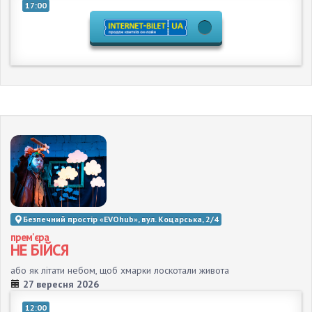
17:00
Безпечний простір «EVOhub», вул. Коцарська, 2/4
прем'єра
НЕ БІЙСЯ
або як літати небом, щоб хмарки лоскотали живота
27 вересня 2026
12:00