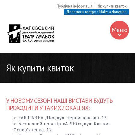
Публічна інформація
|
Як купити квиток
Допомога театру / Make a donation
Меню
Про театр
Про людей
Як купити квиток
Афіша
Вистави
У НОВОМУ СЕЗОНІ НАШІ ВИСТАВИ БУДУТЬ
Музей
ПРОХОДИТИ У ТАКИХ ЛОКАЦІЯХ:
Бібліотека
«ART AREA ДК», вул. Чернишевська, 13
Безпечний простір «A-SHO», вул. Квітки-
Контакти
Основ'яненка, 12