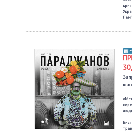
крит
Укра
Пам’
2
ПР
30
Зап
кін
«Мен
сере
люде
Вист
тран