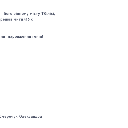
 його рідному місту Тбілісі,
редків митця! Як
иці народження генія!
 Смеречук, Олександра