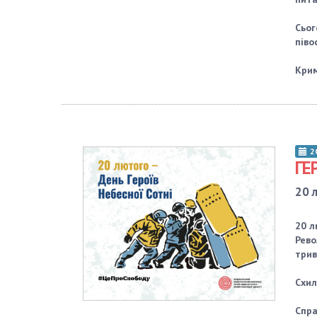
Сьог
піво
Крим
2
ГЕ
20 
20 л
Рево
трив
Схил
Спра