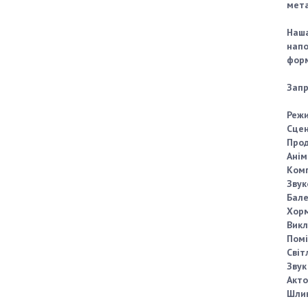
мета
Наша
напо
форм
Запр
Режи
Сцен
Про
Анім
Комп
Звук
Бале
Хорм
Викл
Помі
Світ
Звук
Акто
Шли