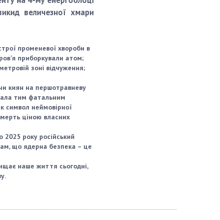
енту на 4-му енергоблоці
викид величезної хмари
острої променевої хвороби в
оров’я приборкували атом;
метровій зоні відчуження;
чи киян на першотравневу
тала тим фатальним
як символ неймовірної
 смерть ціною власних
о 2025 року російський
ам, що ядерна безпека – це
хищає наше життя сьогодні,
у.