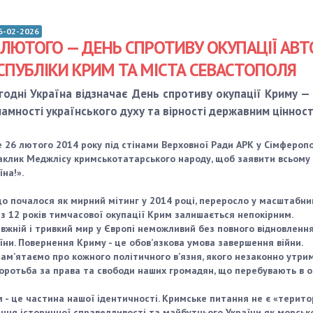
6-02-2026
 ЛЮТОГО — ДЕНЬ СПРОТИВУ ОКУПАЦІЇ АВ
СПУБЛІКИ КРИМ ТА МІСТА СЕВАСТОПОЛЯ
годні Україна відзначає День спротиву окупації Криму —
ламності українського духу та вірності державним ціннос
 26 лютого 2014 року під стінами Верховної Ради АРК у Сімфероп
аклик Меджлісу кримськотатарського народу, щоб заявити всьому с
їна!».
що почалося як мирний мітинг у 2014 році, переросло у масштабни
з 12 років тимчасової окупації Крим залишається непокірним.
вжній і тривкий мир у Європі неможливий без повного відновлення
їни. Повернення Криму - це обов’язкова умова завершення війни.
ам’ятаємо про кожного політичного в’язня, якого незаконно утрим
оротьба за права та свободи наших громадян, що перебувають в ок
 - це частина нашої ідентичності. Кримське питання не є «терит
ння історичної справедливості та майбутнього України як морськ