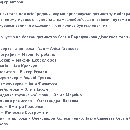
фор автора.
 вистава для всієї родини, яку ми присвячуємо дитинству майстра і
вненому музикою, чудернацтвами, любов’ю, фантазіями і духами п
увався великий художник, який колись був маленьким?
ошуємо на балкон дитинства Сергія Параджанова дізнатися таємн
серка та авторка п’єси — Аліса Гладкова
ографка — Марія Погребняк
дюсер — Максим Добролюбов
ація — Ася Кравчук
озитор — Віктор Рекало
орежисер — Андрій Третяк
тмейстерка — Інна Фалькова
ейстерка — Ольга Бихун
адачка грузинської мови — Ольга Маркіна
чниця режисера — Олександра Шликова
ло — Дмитро Прасолов
 — В’ячеслав Костромитин
ри та акторки – Олександра Колесніченко, Павло Савєльєв, Сергій
кова