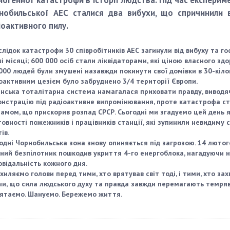
ногенної катастрофи в історії людства. Під час експерим
нобильської АЕС сталися два вибухи, що спричинили 
іоактивного пилу.
слідок катастрофи 30 співробітників АЕС загинули від вибуху та г
і місяці; 600 000 осіб стали ліквідаторами, які ціною власного зд
000 людей були змушені назавжди покинути свої домівки в 30-кіло
оактивним цезієм було забруднено 3/4 території Європи.
нська тоталітарна система намагалася приховати правду, виводя
нстрацію під радіоактивне випромінювання, проте катастрофа с
амом, що прискорив розпад СРСР. Сьогодні ми згадуємо цей день 
овності пожежників і працівників станції, які зупинили невидиму
ів.
одні Чорнобильська зона знову опиняється під загрозою. 14 лютог
ний безпілотник пошкодив укриття 4-го енергоблока, нагадуючи н
овідальність кожного дня.
хиляємо голови перед тими, хто врятував світ тоді, і тими, хто за
чи, що сила людського духу та правда завжди перемагають темряв
ятаємо. Шануємо. Бережемо життя.