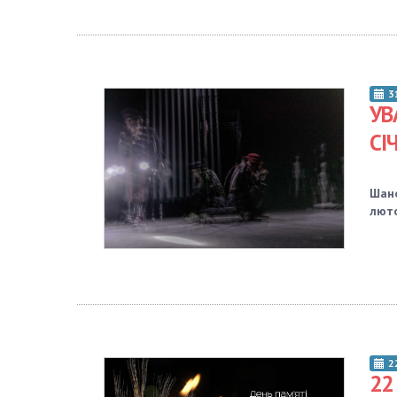
3
УВ
СІ
Шано
люто
2
22