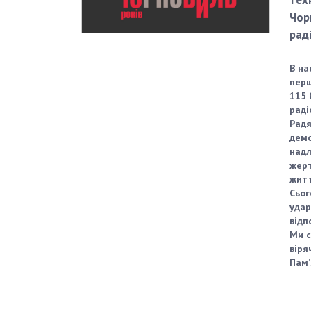
тех
Чор
рад
В на
перш
115 
раді
Радя
демо
надл
жерт
житт
Сьог
удар
відп
Ми с
віря
Пам’