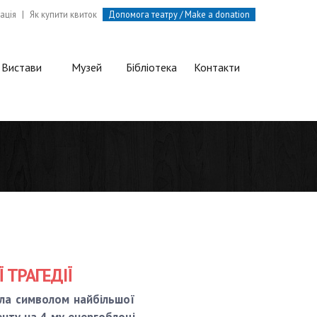
ація
|
Як купити квиток
Допомога театру / Make a donation
Вистави
Музей
Бібліотека
Контакти
 ТРАГЕДІЇ
тала символом найбільшої