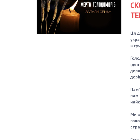
СК
ТЕ
Ця д
укра
штуч
Голо
іден
держ
дорі
Пам’
пам'
найс
Ми з
голо
стра
Сьог