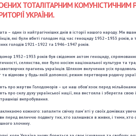
ОЄНИХ ТОТАЛІТАРНИМ КОМУНІСТИЧНИМ
РИТОРІЇ УКРАЇНИ.
ата – один із найтрагічніших днів в історії нашого народу. Ми вша
їнців, які були вбиті голодом під час геноциду 1932–1933 років, а
них голодів 1921–1922 та 1946–1947 років.
домор 1932–1933 років був свідомим актом геноциду, спрямовани
тичності, селянства, яке було носієм національної культури та тра
авотворчих прагнень українців. Шляхом вилучення усіх продоволь
г та відмови у будь-якій допомозі, режим перетворив родючу укра
ять про жертви Голодоморів – це наш обов'язок перед мільйонами
ять про силу духу української нації, яка вистояла і зберегла свою 
трашніші випробування.
акликаємо кожного: запалити свічку пам'яті у своїх домівках увеч
ви перед величчю подвигу тих, хто залишився в живих, і тими, хто
шного злочину.
одні, коли Україна знову бореться за своє існування та свободу, роз