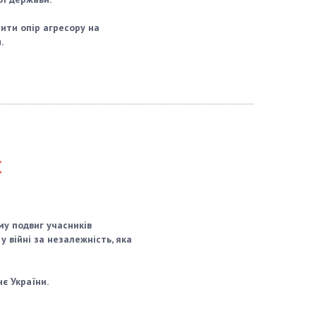
нити опір агресору на
.
Є
му подвиг учасників
у війні за незалежність, яка
є України.