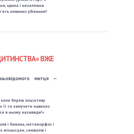
на, єдина і незалежна
'ять невинно убієнним!
ДИТИНСТВА» ВЖЕ
тньовідомого митця —
 коли береш ініціативу
и її та замучити навколо
ся в ньому назавжди!»
ахів і бажань, метаморфоз і
 мізансцен, символів і