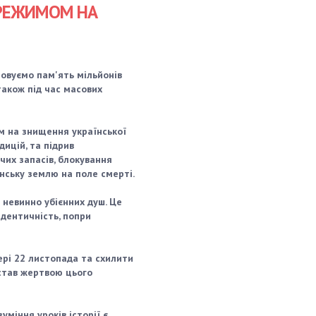
 РЕЖИМОМ НА
новуємо пам'ять мільйонів
 також під час масових
м на знищення української
дицій, та підрив
чих запасів, блокування
їнську землю на поле смерті.
 невинно убієнних душ. Це
ідентичність, попри
ері 22 листопада та схилити
 став жертвою цього
уміння уроків історії є