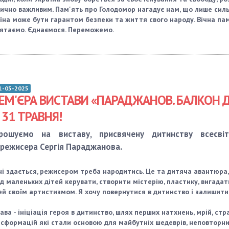
ично важливим. Пам'ять про Голодомор нагадує нам, що лише силь
їна може бути гарантом безпеки та життя свого народу. Вічна пам
ятаємо. Єднаємося. Переможемо.
1-05-2025
ЕМ'ЄРА ВИСТАВИ «ПАРАДЖАНОВ. БАЛКОН 
, 31 ТРАВНЯ!
рошуємо на виставу, присвячену дитинству всесві
орежисера Сергія Параджанова.
і здається, режисером треба народитись. Це та дитяча авантюра,
д маленьких дітей керувати, створити містерію, пластику, вигадат
й своїм артистизмом. Я хочу повернутися в дитинство і залишити
ава - ініціація героя в дитинство, шлях перших натхнень, мрій, стр
сформацій які стали основою для майбутніх шедеврів, неповторних