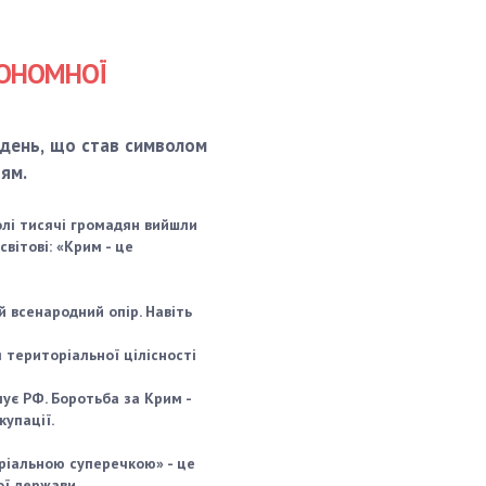
ТОНОМНОЇ
 день, що став символом
тям.
олі тисячі громадян вийшли
вітові: «Крим - це
й всенародний опір. Навіть
 територіальної цілісності
ує РФ. Боротьба за Крим -
упації.
оріальною суперечкою» - це
ої держави.