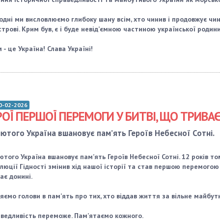
одні ми висловлюємо глибоку шану всім, хто чинив і продовжує чи
строві. Крим був, є і буде невід’ємною частиною української родини
 - це Україна! Слава Україні!
0-02-2026
РОЇ ПЕРШОЇ ПЕРЕМОГИ У БИТВІ, ЩО ТРИВА
лютого Україна вшановує пам’ять Героїв Небесної Сотні.
ютого Україна вшановує пам’ять Героїв Небесної Сотні. 12 років то
люції Гідності змінив хід нашої історії та став першою перемогою 
ає донині.
яємо голови в пам’ять про тих, хто віддав життя за вільне майбутн
ведливість переможе. Пам’ятаємо кожного.