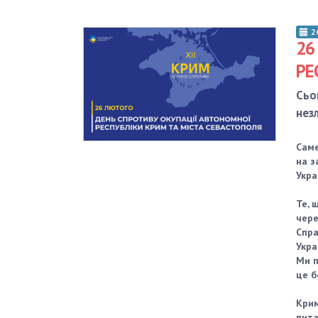
2
26
РЕ
Сьо
нез
Саме
на з
Укра
Те, 
чере
Спра
Укра
Ми п
це б
Крим
пита