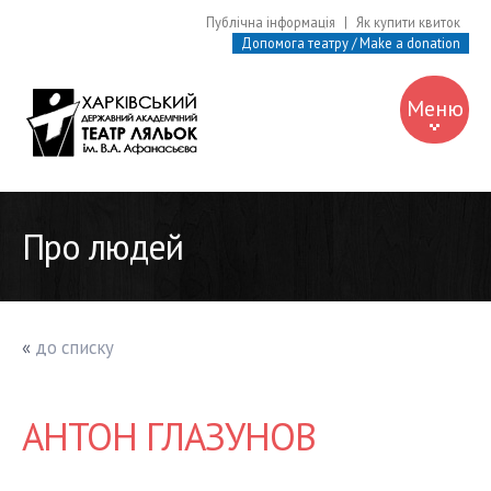
Публічна інформація
|
Як купити квиток
Допомога театру / Make a donation
Меню
Про театр
Про людей
Про людей
Афіша
Вистави
«
до списку
Музей
Бібліотека
АНТОН ГЛАЗУНОВ
Контакти