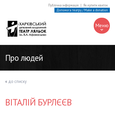
Публічна інформація
|
Як купити квиток
Допомога театру / Make a donation
Меню
Про театр
Про людей
Про людей
Афіша
Вистави
«
до списку
Музей
Бібліотека
ВІТАЛІЙ БУРЛЄЄВ
Контакти