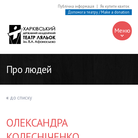
Публічна інформація
|
Як купити квиток
Допомога театру / Make a donation
Меню
Про театр
Про людей
Про людей
Афіша
Вистави
«
до списку
Музей
Бібліотека
ОЛЕКСАНДРА
Контакти
КОЛЕСНІЧЕНКО