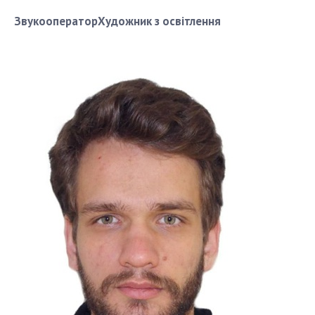
ЗвукооператорХудожник з освітлення