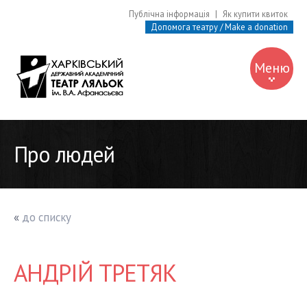
Публічна інформація
|
Як купити квиток
Допомога театру / Make a donation
Меню
Про театр
Про людей
Про людей
Афіша
Вистави
«
до списку
Музей
Бібліотека
АНДРІЙ ТРЕТЯК
Контакти