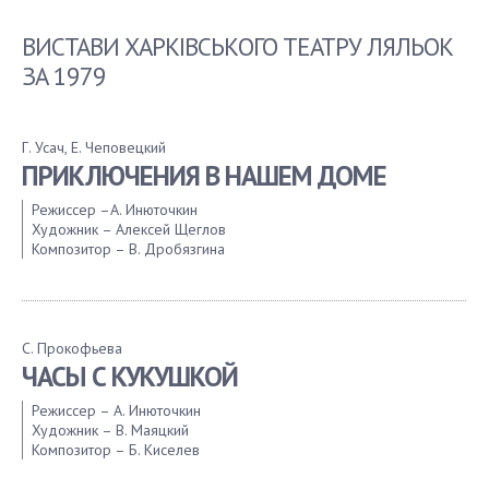
1952
ВИСТАВИ ХАРКІВСЬКОГО ТЕАТРУ ЛЯЛЬОК
1951
ЗА 1979
1950
1949
1948
Г. Усач, Е. Чеповецкий
1947
ПРИКЛЮЧЕНИЯ В НАШЕМ ДОМЕ
1946
1945
Режиссер –А. Инюточкин
Художник – Алексей Щеглов
1944
Композитор – В. Дробязгина
1943
1942
1941
1940
С. Прокофьева
1939
ЧАСЫ С КУКУШКОЙ
Режиссер – А. Инюточкин
Художник – В. Маяцкий
Композитор – Б. Киселев