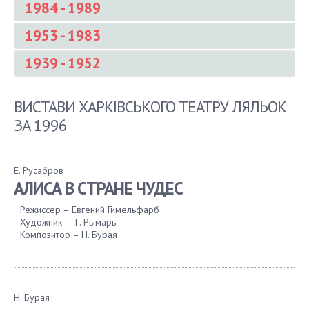
1984 - 1989
1953 - 1983
1989
1988
1939 - 1952
1983
1987
1982
1986
1952
1981
1985
ВИСТАВИ ХАРКІВСЬКОГО ТЕАТРУ ЛЯЛЬОК
1951
1980
1984
ЗА 1996
1950
1979
1949
1978
1948
1977
Е. Русабров
1947
1976
АЛИСА В СТРАНЕ ЧУДЕС
1946
1975
1945
Режиссер – Евгений Гимельфарб
1974
Художник – Т. Рымарь
1944
1973
Композитор – Н. Бурая
1943
1972
1942
1971
1941
1970
1940
1969
Н. Бурая
1939