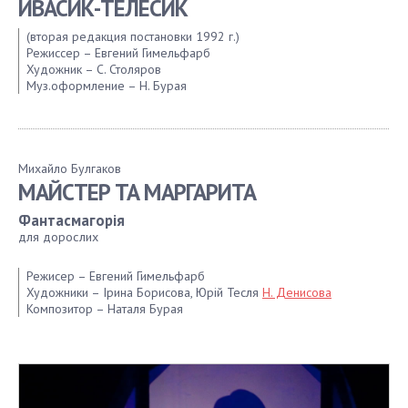
ИВАСИК-ТЕЛЕСИК
1968
1967
(вторая редакция постановки 1992 г.)
1966
Режиссер – Евгений Гимельфарб
1965
Художник – С. Столяров
Муз.оформление – Н. Бурая
1964
1963
1962
1961
Михайло Булгаков
1960
МАЙСТЕР ТА МАРГАРИТА
1959
Фантасмагорія
1958
для дорослих
1957
1956
Режисер – Евгений Гимельфарб
1955
Художники – Ірина Борисова, Юрій Тесля
Н. Денисова
Композитор – Наталя Бурая
1954
1953